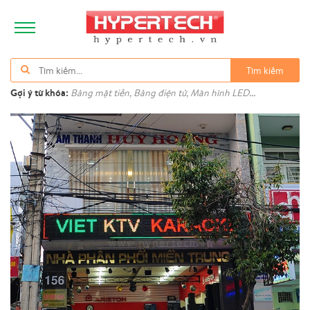
Tìm kiếm
Gợi ý từ khóa:
Bảng mặt tiền, Bảng điện tử, Màn hình LED...