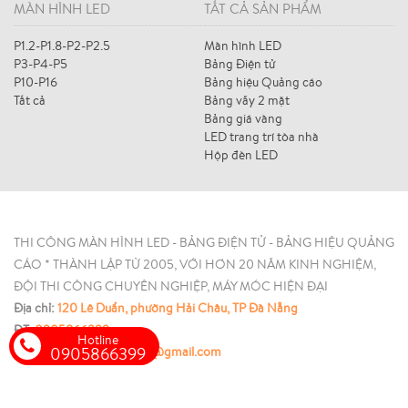
MÀN HÌNH LED
TẤT CẢ SẢN PHẨM
P1.2-P1.8-P2-P2.5
Màn hình LED
P3-P4-P5
Bảng Điện tử
P10-P16
Bảng hiệu Quảng cáo
Tất cả
Bảng vẫy 2 mặt
Bảng giá vàng
LED trang trí tòa nhà
Hộp đèn LED
THI CÔNG MÀN HÌNH LED - BẢNG ĐIỆN TỬ - BẢNG HIỆU QUẢNG
CÁO * THÀNH LẬP TỪ 2005, VỚI HƠN 20 NĂM KINH NGHIỆM,
ĐỘI THI CÔNG CHUYÊN NGHIỆP, MÁY MÓC HIỆN ĐẠI
Địa chỉ:
120 Lê Duẩn, phường Hải Châu, TP Đà Nẵng
ĐT:
0905866399
Hotline
0905866399
Email:
hypertechvietnam@gmail.com