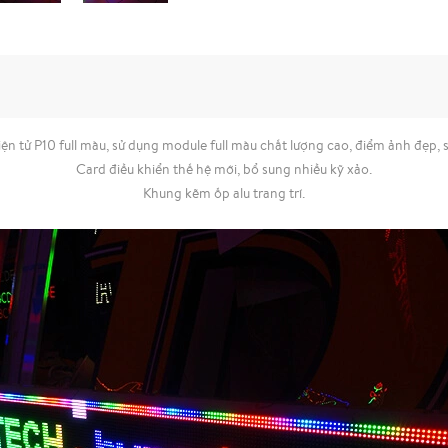
iện tử P10 full màu, sử dụng module full màu chất lượng cao, điểm ảnh đẹp, 
Card điều khiển thế hệ mới, bổ sung nhiều kỹ xảo.
Khung kẽm ốp alu trang trí.