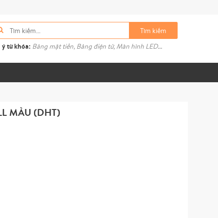
Tìm kiếm
 ý từ khóa:
Bảng mặt tiền, Bảng điện tử, Màn hình LED...
LL MÀU (DHT)