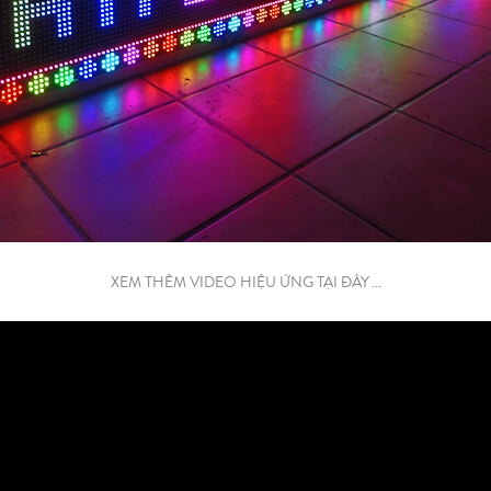
XEM THÊM VIDEO HIỆU ỨNG TẠI ĐÂY ...