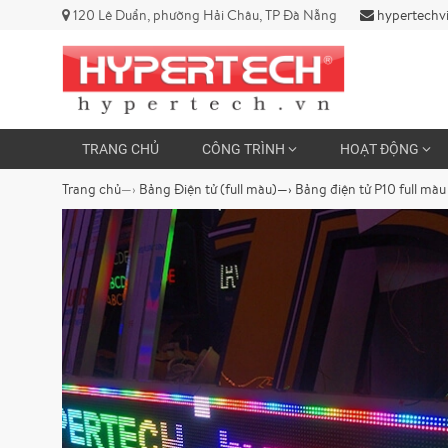
120 Lê Duẩn, phường Hải Châu, TP Đà Nẵng
hypertechv
TRANG CHỦ
CÔNG TRÌNH
HOẠT ĐỘNG
Trang chủ
—›
Bảng Điện tử (full màu)
—›
Bảng điện tử P10 full mà