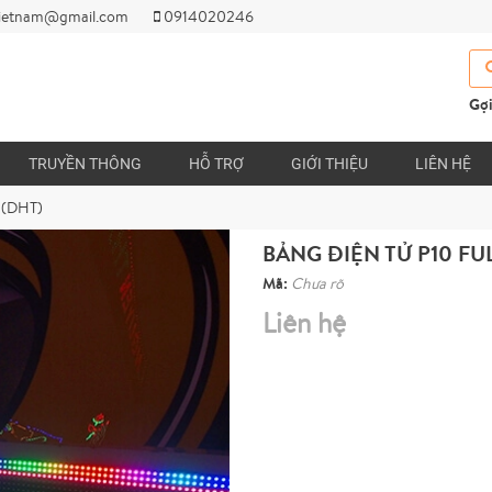
ietnam@gmail.com
0914020246
Gợi
TRUYỀN THÔNG
HỖ TRỢ
GIỚI THIỆU
LIÊN HỆ
u (DHT)
BẢNG ĐIỆN TỬ P10 FU
Mã:
Chưa rõ
Liên hệ