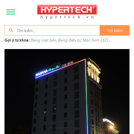
Tìm kiếm
Gợi ý từ khóa:
Bảng mặt tiền, Bảng điện tử, Màn hình LED...