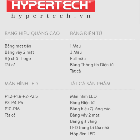
BẢNG HIỆU QUẢNG CÁO
BẢNG ĐIỆN TỬ
Bảng mặt tiền
1 Màu
Bảng vẫy 2 mặt
3 Màu
Bộ chữ - Logo
Full màu
Tất cả
Bảng Thông tin Điện tử
Tất cả
MÀN HÌNH LED
TẤT CẢ SẢN PHẨM
P1.2-P1.8-P2-P2.5
Màn hình LED
P3-P4-P5
Bảng Điện tử
P10-P16
Bảng hiệu Quảng cáo
Tất cả
Bảng vẫy 2 mặt
Bảng giá vàng
LED trang trí tòa nhà
Hộp đèn LED