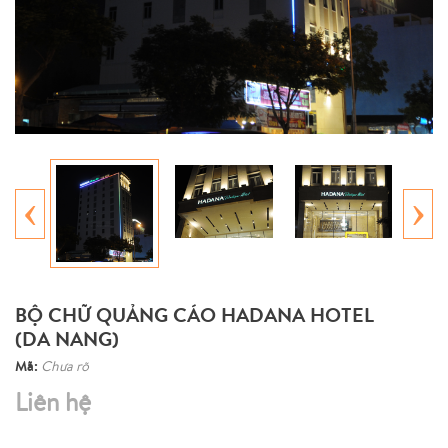
‹
›
BỘ CHỮ QUẢNG CÁO HADANA HOTEL
(DA NANG)
Mã:
Chưa rõ
Liên hệ