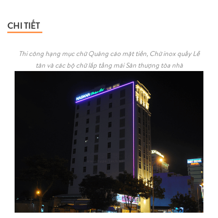
CHI TIẾT
Thi công hạng mục chữ Quảng cáo mặt tiền, Chữ inox quầy Lễ
tân và các bộ chữ lắp tầng mái Sân thượng tòa nhà