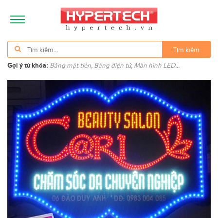
Tìm kiếm
Gợi ý từ khóa:
Bảng mặt tiền, Bảng điện tử, Màn hình LED...