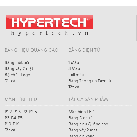
BẢNG HIỆU QUẢNG CÁO
BẢNG ĐIỆN TỬ
Bảng mặt tiền
1 Màu
Bảng vẫy 2 mặt
3 Màu
Bộ chữ - Logo
Full màu
Tất cả
Bảng Thông tin Điện tử
Tất cả
MÀN HÌNH LED
TẤT CẢ SẢN PHẨM
P1.2-P1.8-P2-P2.5
Màn hình LED
P3-P4-P5
Bảng Điện tử
P10-P16
Bảng hiệu Quảng cáo
Tất cả
Bảng vẫy 2 mặt
Bảng giá vàng